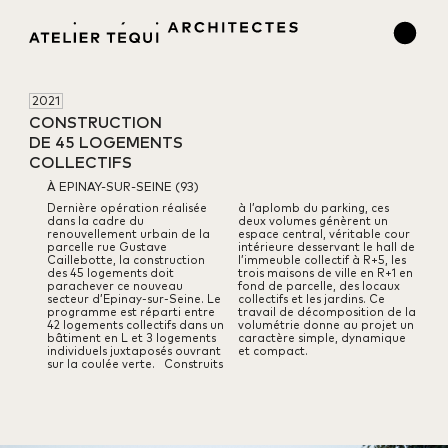
2021
CONSTRUCTION 

DE 45 LOGEMENTS 

COLLECTIFS
À EPINAY-SUR-SEINE (93)
Dernière opération réalisée
à l’aplomb du parking, ces
dans la cadre du
deux volumes génèrent un
renouvellement urbain de la
espace central, véritable cour
parcelle rue Gustave
intérieure desservant le hall de
Caillebotte, la construction
l’immeuble collectif à R+5,
les
des 45 logements doit
trois maisons de ville en R+1 en
parachever ce nouveau
fond de parcelle,
des locaux
secteur d’Epinay-sur-Seine.
Le
collectifs et les jardins.
Ce
programme est réparti entre
travail de décomposition de la
42 logements collectifs dans un
volumétrie
donne au projet un
bâtiment en L et 3 logements
caractère simple, dynamique
individuels juxtaposés ouvrant
et compact.
sur la coulée verte.
Construits