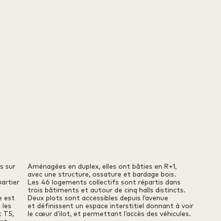
s sur
Aménagées en duplex, elles ont bâties en R+1,
e
avec une structure, ossature et bardage bois.
artier
Les 46 logements collectifs sont répartis dans
trois bâtiments et autour de cinq halls distincts.
e est
Deux plots sont accessibles depuis l’avenue
 les
et définissent un espace interstitiel donnant à voir
t T5,
le cœur d’ilot, et permettant l’accès des véhicules.