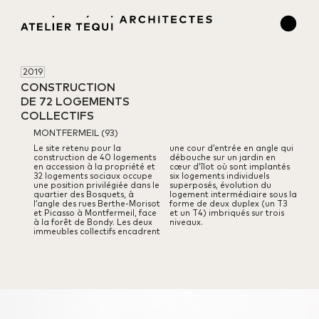
2019
CONSTRUCTION 

DE 72 LOGEMENTS 

COLLECTIFS
MONTFERMEIL (93)
Le site retenu pour la
une cour d’entrée en angle qui
construction de 40 logements
débouche sur un jardin en
en accession à la propriété et
cœur d’îlot où sont implantés
32 logements sociaux occupe
six logements individuels
une position privilégiée dans le
superposés, évolution du
quartier des Bosquets, à
logement intermédiaire sous la
l’angle des rues Berthe-Morisot
forme de deux duplex (un T3
et Picasso à Montfermeil, face
et un T4) imbriqués sur trois
à la forêt de Bondy.
Les deux
niveaux.
immeubles collectifs encadrent