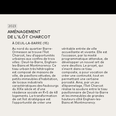
2023
AMÉNAGEMENT 

DE L'ILÔT CHARCOT
À DEUIL-LA-BARRE (95)
Au nord du quartier Barre-
véritable entrée de ville
Ormesson se trouve l’îlot
accueillante et vivante. Elle est
Charcot, lieu d’opportunités
l’occasion, par la mixité
urbaines aux confins de trois
programmatique attendue, de
villes : Deuil-la-Barre, Enghien-
développer un nouvel art de
les-Bains et Montmorency. Ce
vivre deuillois.
Le projet, qui
tissu urbain très hétérogène
s’inscrit dans ce tissu
est composé de maisons de
composite, a pour vocation de
ville, de pavillons vétustes, de
créer une continuité, tout en
petits immeubles d’habitation,
permettant une certaine
de locaux industriels
porosité. Ainsi, par un jeu
caractéristiques des faubourgs
d’épannelage, l’îlot Charcot
du XIXe siècle et d’une
réalise la soudure entre le tissu
résidence sociale en R+5 de 48
pavillonnaire de Deuil-la-Barre
logements.
La transformation
et les immeubles de grandes
de cet îlot stratégique est
hauteurs côté Enghien-les-
l’opportunité de créer une
Bains et Montmorency.