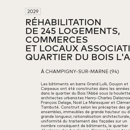
2029
RÉHABILITATION 

DE 245 LOGEMENTS, 

COMMERCES 

ET LOCAUX ASSOCIATIF
QUARTIER DU BOIS L'
À CHAMPIGNY-SUR-MARNE (94)
Les bâtiments en barre Grand Lulli, Goujon et
Carpeaux ont été construites dans les années
dans le quartier du Bois l’Abbé sous la houlett
architectes urbanistes Henry-Charles Delacroix
François Delage, Noël Le Maresquier et Cléme
Tambuté. Construit selon les préceptes des g
ensembles, immeubles de grande hauteur ou d
grande longueur, rationalisation architecturale
uniformité du traitement des façades sur un
nombre conséquent de bâtiments, le quartier