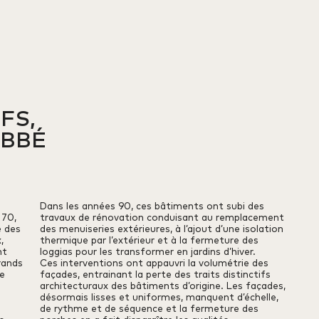
S, 

ABBÉ
Dans les années 90, ces bâtiments ont subi des
 70,
travaux de rénovation conduisant au remplacement
e des
des menuiseries extérieures, à l’ajout d’une isolation
,
thermique par l’extérieur et à la fermeture des
nt
loggias pour les transformer en jardins d’hiver.
rands
Ces interventions ont appauvri la volumétrie des
e
façades, entrainant la perte des traits distinctifs
,
architecturaux des bâtiments d’origine. Les façades,
désormais lisses et uniformes, manquent d’échelle,
de rythme et de séquence et la fermeture des