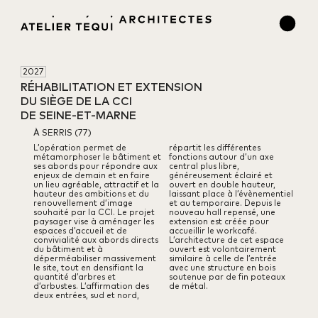
2027
RÉHABILITATION ET EXTENSION 

DU SIÈGE DE LA CCI 

DE SEINE-ET-MARNE
À SERRIS (77)
L’opération permet de
répartit
les différentes
métamorphoser le bâtiment
et
fonctions autour d’un axe
ses abords pour répondre aux
central
plus libre,
enjeux de demain
et en faire
généreusement éclairé et
un lieu agréable, attractif et la
ouvert
en double hauteur,
hauteur
des ambitions et du
laissant place à l’évènementiel
renouvellement d’image
et au temporaire.
Depuis le
souhaité par la CCI.
Le projet
nouveau hall repensé, une
paysager vise à aménager les
extension
est créée pour
espaces
d’accueil et de
accueillir le workcafé.
convivialité aux abords directs
L’architecture
de cet espace
du bâtiment et à
ouvert est volontairement
déperméabiliser massivement
similaire
à celle de l’entrée
le site, tout en densifiant la
avec une structure en bois
quantité d’arbres
et
soutenue par de fin poteaux
d’arbustes.
L’affirmation des
de métal.
deux entrées, sud et nord,