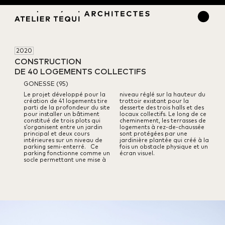
2020
CONSTRUCTION 

DE 40 LOGEMENTS COLLECTIFS
GONESSE (95)
Le projet développé pour la
niveau réglé sur la hauteur du
création de 41 logements tire
trottoir existant pour la
parti de la profondeur du site
desserte des trois halls et des
pour installer un bâtiment
locaux collectifs. Le long de ce
constitué de trois plots qui
cheminement, les terrasses de
s’organisent entre un jardin
logements à rez-de-chaussée
principal et deux cours
sont protégées par une
intérieures sur un niveau de
jardinière plantée qui créé à la
parking semi‐enterré.
Ce
fois un obstacle physique et un
parking fonctionne comme un
écran visuel.
socle permettant une mise à