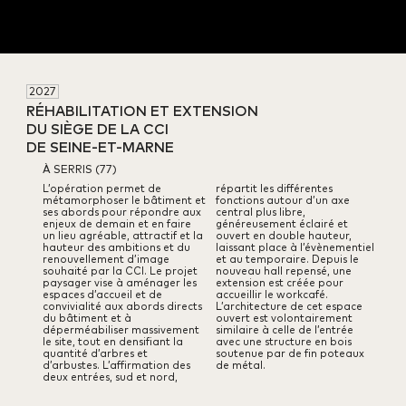
2027
RÉHABILITATION ET EXTENSION 

DU SIÈGE DE LA CCI 

DE SEINE-ET-MARNE
À SERRIS (77)
L’opération permet de
répartit
les différentes
métamorphoser le bâtiment
et
fonctions autour d’un axe
ses abords pour répondre aux
central
plus libre,
enjeux de demain
et en faire
généreusement éclairé et
un lieu agréable, attractif et la
ouvert
en double hauteur,
hauteur
des ambitions et du
laissant place à l’évènementiel
renouvellement d’image
et au temporaire.
Depuis le
souhaité par la CCI.
Le projet
nouveau hall repensé, une
paysager vise à aménager les
extension
est créée pour
espaces
d’accueil et de
accueillir le workcafé.
convivialité aux abords directs
L’architecture
de cet espace
du bâtiment et à
ouvert est volontairement
déperméabiliser massivement
similaire
à celle de l’entrée
le site, tout en densifiant la
avec une structure en bois
quantité d’arbres
et
soutenue par de fin poteaux
d’arbustes.
L’affirmation des
de métal.
deux entrées, sud et nord,