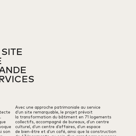
ITE 



ANDE 

RVICES
Avec une approche patrimoniale au service
itecte
d’un site remarquable, le projet prévoit
.
la transformation du bâtiment en 71 logements
que
collectifs, accompagné de bureaux, d’un centre
évoque
culturel, d’un centre d’affaires, d’un espace
si son
de bien-être et d’un café, ainsi que la construction