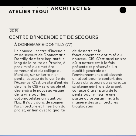
2019
CENTRE D'INCENDIE ET DE SECOURS
À DONNEMARIE-DONTILLY (77)
Le nouveau centre d’incendie
de desserte et le
et de secours de Donnemarie-
fonctionnement optimisé du
Dontilly doit être implanté le
nouveau CIS. C’est aussi un site
long de la route de Provins, à
où la nature est à la fois
proximité du cimetière
présente et préservée. La
communal et du collège du
qualité générale de
Montois, sur un terrain en
l’environnement doit devenir
pente, coteau de la vallée de
un atout pour le confort des
l’Auxence. C’est un site d’entrée
futurs utilisateurs du centre. La
de ville, le CIS y sera visible et
stratégie générale du projet
deviendra le nouveau visage
consiste à tirer parti de la
de la ville pour les
pente pour y inscrire une
automobilistes arrivant par
partie du programme, à la
l’Est. Il s’agit donc de soigner
manière des architectures
l’architecture et l’insertion du
troglodytes :
projet, en lien avec la qualité