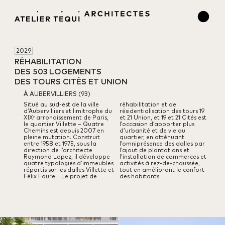
2029
RÉHABILITATION 

DES 503 LOGEMENTS 

DES TOURS CITÉS ET UNION
À AUBERVILLIERS (93)
Situé au sud-est de la ville
réhabilitation et de
d’Aubervilliers
et limitrophe du
résidentialisation
des tours 19
XIXᵉ arrondissement de Paris,
et 21 Union, et 19 et 21 Cités
est
le quartier Villette – Quatre
l’occasion d’apporter plus
Chemins est depuis 2007
en
d’urbanité et de vie
au
pleine mutation. Construit
quartier, en atténuant
entre 1958 et 1975,
sous la
l’omniprésence des dalles
par
direction de l’architecte
l’ajout de plantations et
Raymond Lopez,
il développe
l’installation
de commerces et
quatre typologies d’immeubles
activités à rez-de-chaussée,
répartis
sur les dalles Villette et
tout en améliorant le confort
Félix Faure.
Le projet de
des habitants.