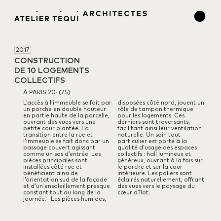
2017
CONSTRUCTION 

DE 10 LOGEMENTS 

COLLECTIFS
À PARIS 20ᵉ (75)
L’accès à l’immeuble se fait par
disposées côté nord, jouent un
un porche en double hauteur
rôle de tampon thermique
en partie haute de la parcelle,
pour les logements.
Ces
ouvrant des vues vers une
derniers sont traversants,
petite cour plantée. La
facilitant ainsi leur ventilation
transition entre la rue et
naturelle.
Un soin tout
l’immeuble se fait donc par un
particulier est porté à la
passage couvert agissant
qualité d’usage des espaces
comme un sas d’entrée.
Les
collectifs : hall lumineux et
pièces principales sont
généreux, ouvrant à la fois sur
installées côté rue et
le porche et sur la cour
bénéficient ainsi de
intérieure. Les paliers sont
l’orientation sud de la façade
éclairés naturellement, offrant
et d’un ensoleillement presque
des vues vers le paysage du
constant tout au long de la
cœur d’îlot.
journée.
Les pièces humides,