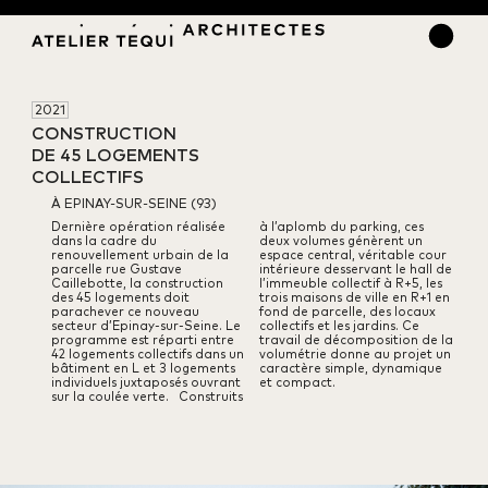
2021
CONSTRUCTION 

DE 45 LOGEMENTS 

COLLECTIFS
À EPINAY-SUR-SEINE (93)
Dernière opération réalisée
à l’aplomb du parking, ces
dans la cadre du
deux volumes génèrent un
renouvellement urbain de la
espace central, véritable cour
parcelle rue Gustave
intérieure desservant le hall de
Caillebotte, la construction
l’immeuble collectif à R+5,
les
des 45 logements doit
trois maisons de ville en R+1 en
parachever ce nouveau
fond de parcelle,
des locaux
secteur d’Epinay-sur-Seine.
Le
collectifs et les jardins.
Ce
programme est réparti entre
travail de décomposition de la
42 logements collectifs dans un
volumétrie
donne au projet un
bâtiment en L et 3 logements
caractère simple, dynamique
individuels juxtaposés ouvrant
et compact.
sur la coulée verte.
Construits