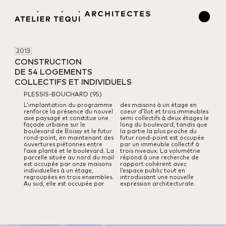
2013
CONSTRUCTION 

DE 54 LOGEMENTS 

COLLECTIFS ET INDIVIDUELS
PLESSIS-BOUCHARD (95)
L’implantation du programme
des maisons à un étage en
renforce la présence du nouvel
coeur d’îlot et trois immeubles
axe paysagé et constitue une
semi collectifs à deux étages le
façade urbaine sur le
long du boulevard, tandis que
boulevard de Boissy et le futur
la partie la plus proche du
rond-point, en maintenant des
futur rond-point est occupée
ouvertures piétonnes entre
par un immeuble collectif à
l’axe planté et le boulevard.
La
trois niveaux.
La volumétrie
parcelle située au nord du mail
répond à une recherche de
est occupée par onze maisons
rapport cohérent avec
individuelles à un étage,
l’espace public tout en
regroupées en trois ensembles.
introduisant une nouvelle
Au sud, elle est occupée par
expression architecturale.