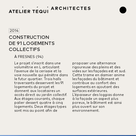
2014
CONSTRUCTION 

DE 91 LOGEMENTS 

COLLECTIFS
À FRESNES (94)
Le projet s’inscrit dans une
proposer une alternance
volumétrie en L articulant
rigoureuse des pleins et des
l’avenue de la cerisaie et la
vides sur les façades est et sud.
voie nouvelle qui pénètre dans
Cette trame en damier anime
le futur quartier. Trois halls
les façades du bâtiment et
traversants desservent les 91
contribue au confort des
logements du projet et
logements en ajoutant des
donnent aux locataires un
surfaces extérieures.
accès direct au jardin collectif.
L’épaisseur des loggias donne
Aux étages courants, chaque
à la façade un aspect plus
palier dessert quatre à cinq
poreux, le bâtiment est ainsi
logements. Deux étages types
plus ouvert sur son
sont mis au point afin de
environnement.