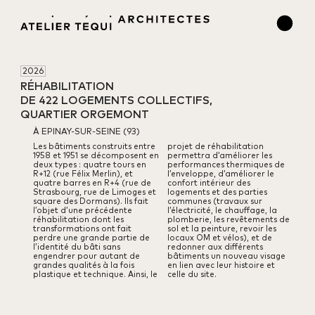
2026
RÉHABILITATION 

DE 422 LOGEMENTS COLLECTIFS,

QUARTIER ORGEMONT
À EPINAY-SUR-SEINE (93)
Les bâtiments construits entre
projet de réhabilitation
1958 et 1951 se décomposent en
permettra d’améliorer les
deux types : quatre tours en
performances thermiques de
R+12 (rue Félix Merlin), et
l’enveloppe, d’améliorer le
quatre barres en R+4 (rue de
confort intérieur des
Strasbourg, rue de Limoges et
logements et des parties
square des Dormans). Ils fait
communes (travaux sur
l’objet d’une précédente
l’électricité, le chauffage, la
réhabilitation dont les
plomberie, les revêtements de
transformations ont fait
sol et la peinture, revoir les
perdre une grande partie de
locaux OM et vélos), et de
l’identité du bâti sans
redonner aux différents
engendrer pour autant de
bâtiments un nouveau visage
grandes qualités à la fois
en lien avec leur histoire et
plastique et technique.
Ainsi, le
celle du site.