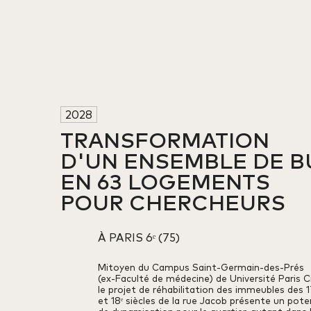
2028
TRANSFORMATION 

D'UN ENSEMBLE DE BU
EN 63 LOGEMENTS 

POUR CHERCHEURS
À PARIS 6ᵉ (75)
Mitoyen du Campus Saint-Germain-des-Prés
(ex-Faculté de médecine) de Université Paris C
le projet de réhabilitation des immeubles des 1
et 18ᵉ siècles de la rue Jacob présente un pote