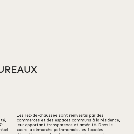
REAUX 

Les rez-de-chaussée sont réinvestis par des
ité,
commerces et des espaces communs à la résidence,
7ᵉ
leur apportant transparence et aménité. Dans le
ntiel
cadre la démarche patrimoniale, les façades